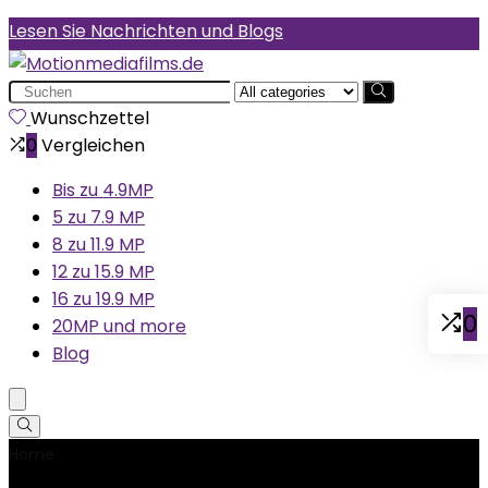
Lesen Sie Nachrichten und Blogs
Search
for:
Wunschzettel
0
Vergleichen
Bis zu 4.9MP
5 zu 7.9 MP
8 zu 11.9 MP
12 zu 15.9 MP
16 zu 19.9 MP
0
20MP und more
Blog
Home
Product Hersteller
‎Aiptek, Inc.