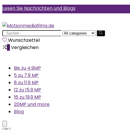
Lesen Sie Nachrichten und Blogs
Search
for:
Wunschzettel
0
Vergleichen
Bis zu 4.9MP
5 zu 7.9 MP
8 zu 11.9 MP
12 zu 15.9 MP
16 zu 19.9 MP
20MP und more
Blog