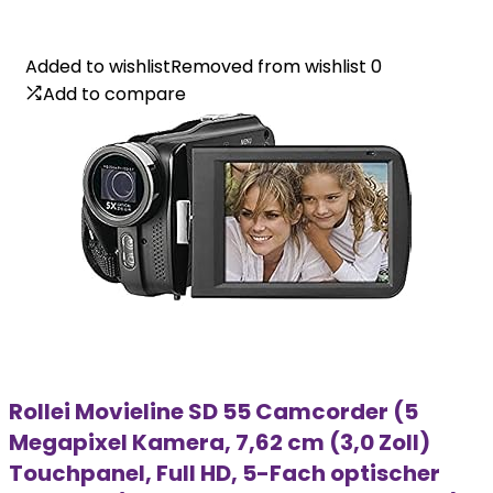
Added to wishlist
Added to wishlist
Removed from wishlist
Removed from wishlist
0
0
Add to compare
Add to compare
Rollei Movieline SD 55 Camcorder (5
Megapixel Kamera, 7,62 cm (3,0 Zoll)
Touchpanel, Full HD, 5-Fach optischer