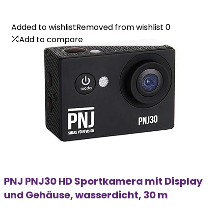
Added to wishlist
Added to wishlist
Removed from wishlist
Removed from wishlist
0
0
Add to compare
Add to compare
PNJ PNJ30 HD Sportkamera mit Display
und Gehäuse, wasserdicht, 30 m