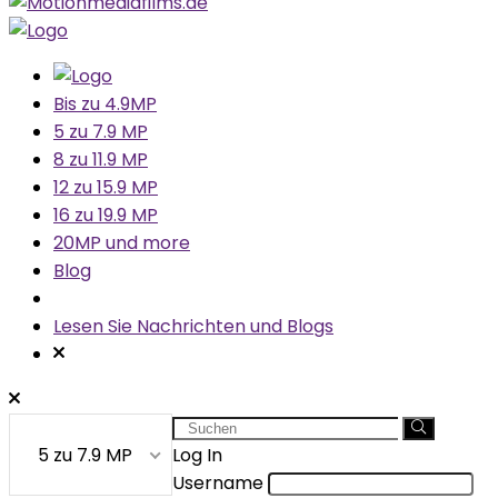
Bis zu 4.9MP
5 zu 7.9 MP
8 zu 11.9 MP
12 zu 15.9 MP
16 zu 19.9 MP
20MP und more
Blog
Lesen Sie Nachrichten und Blogs
Search
for:
5 zu 7.9 MP
Log In
Username