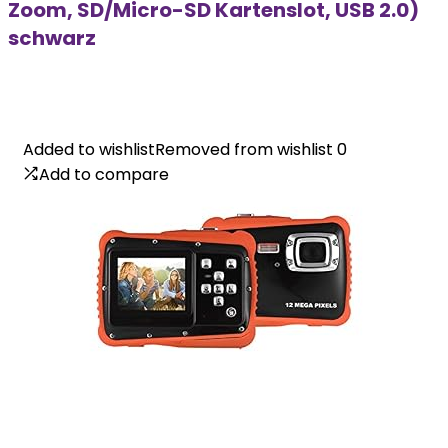
Zoom, SD/Micro-SD Kartenslot, USB 2.0)
schwarz
Added to wishlist
Added to wishlist
Removed from wishlist
Removed from wishlist
0
0
Add to compare
Add to compare