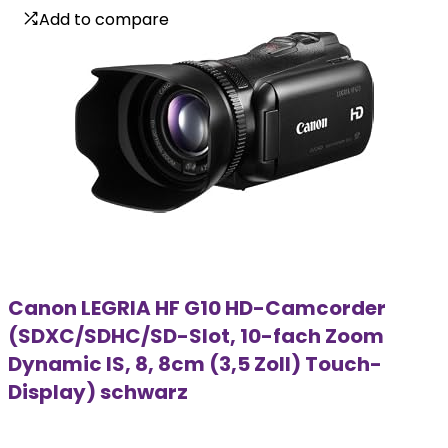
Add to compare
Add to compare
Canon LEGRIA HF G10 HD-Camcorder
(SDXC/SDHC/SD-Slot, 10-fach Zoom
Dynamic IS, 8, 8cm (3,5 Zoll) Touch-
Display) schwarz