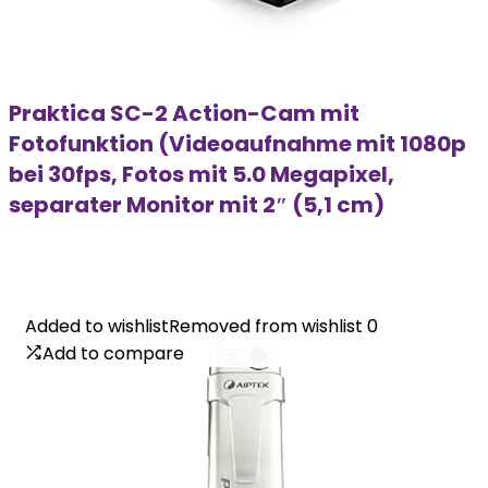
Praktica SC-2 Action-Cam mit
Fotofunktion (Videoaufnahme mit 1080p
bei 30fps, Fotos mit 5.0 Megapixel,
separater Monitor mit 2″ (5,1 cm)
Added to wishlist
Added to wishlist
Removed from wishlist
Removed from wishlist
0
0
Add to compare
Add to compare