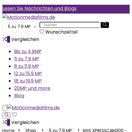
Lesen Sie Nachrichten und Blogs
Search
5 zu 7.9 MP
for:
Wunschzettel
0
Vergleichen
Bis zu 4.9MP
5 zu 7.9 MP
8 zu 11.9 MP
12 zu 15.9 MP
16 zu 19.9 MP
20MP und more
Blog
0
Vergleichen
Home
Shop
5 zu 7.9 MP
NGS XPRESSCAM300 –