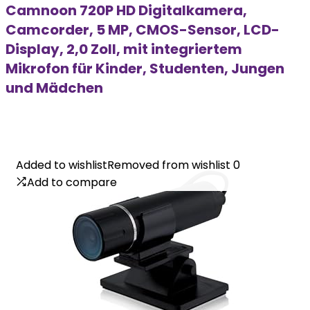
Camnoon 720P HD Digitalkamera,
Camcorder, 5 MP, CMOS-Sensor, LCD-
Display, 2,0 Zoll, mit integriertem
Mikrofon für Kinder, Studenten, Jungen
und Mädchen
Added to wishlist
Added to wishlist
Removed from wishlist
Removed from wishlist
0
0
Add to compare
Add to compare