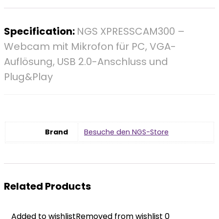
Specification:
NGS XPRESSCAM300 –
Webcam mit Mikrofon für PC, VGA-
Auflösung, USB 2.0-Anschluss und
Plug&Play
Brand
Besuche den NGS-Store
Related Products
Added to wishlist
Added to wishlist
Removed from wishlist
Removed from wishlist
0
0