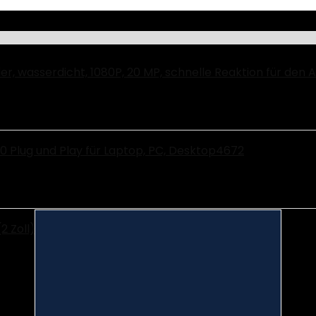
, wasserdicht, 1080P, 20 MP, schnelle Reaktion für den
Plug und Play für Laptop, PC, Desktop4672
Zoll) Display, 2-fach digital Zoom, HDMI, USB 2.0)