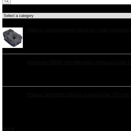
Produktkategorien
Top-Angebote!!
FastUU Jagdkamera, Infrarot-Trail-Camcorder
Webcam 1080P mit Mikrofon, Webcam USB 2.0 
Philips CAM102BL/00 HD-Camcorder (5,1 cm (2 
Home
Product Breite
‎41 Millimeter