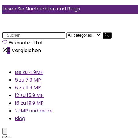
Lesen Sie Nachrichten und Blogs
Search
for:
Wunschzettel
0
Vergleichen
Bis zu 4.9MP
5 zu 7.9 MP
8 zu 11.9 MP
12 zu 15.9 MP
16 zu 19.9 MP
20MP und more
Blog