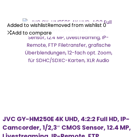
Added to wishlist
Added to wishlist
Removed from wishlist
Removed from wishlist
0
0
Add to compare
Add to compare
JVC GY-HM250E 4K UHD, 4:2:2 Full HD, IP-
Camcorder, 1/2,3″ CMOS Sensor, 12.4 MP,
Livestreaming, IP-Remote, FTP