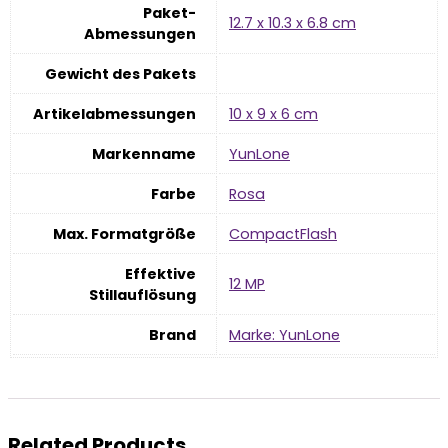
Paket-
‎12.7 x 10.3 x 6.8 cm
Abmessungen
Gewicht des Pakets
Artikelabmessungen
‎10 x 9 x 6 cm
Markenname
‎YunLone
Farbe
‎Rosa
Max. Formatgröße
‎CompactFlash
Effektive
‎12 MP
Stillauflösung
Brand
Marke: YunLone
Related Products