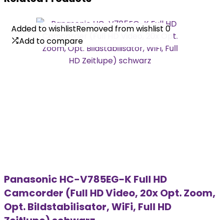
Added to wishlist
Added to wishlist
Removed from wishlist
Removed from wishlist
0
0
Add to compare
Add to compare
Panasonic HC-V785EG-K Full HD
Camcorder (Full HD Video, 20x Opt. Zoom,
Opt. Bildstabilisator, WiFi, Full HD