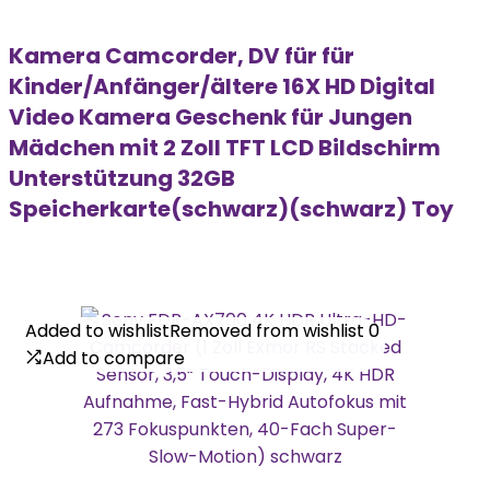
Kamera Camcorder, DV für für
Kinder/Anfänger/ältere 16X HD Digital
Video Kamera Geschenk für Jungen
Mädchen mit 2 Zoll TFT LCD Bildschirm
Unterstützung 32GB
Speicherkarte(schwarz)(schwarz) Toy
Added to wishlist
Added to wishlist
Removed from wishlist
Removed from wishlist
0
0
Add to compare
Add to compare