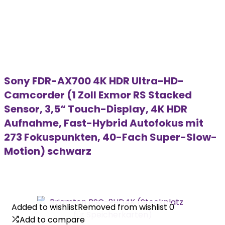
Sony FDR-AX700 4K HDR Ultra-HD-
Camcorder (1 Zoll Exmor RS Stacked
Sensor, 3,5“ Touch-Display, 4K HDR
Aufnahme, Fast-Hybrid Autofokus mit
273 Fokuspunkten, 40-Fach Super-Slow-
Motion) schwarz
Added to wishlist
Added to wishlist
Removed from wishlist
Removed from wishlist
0
0
Add to compare
Add to compare