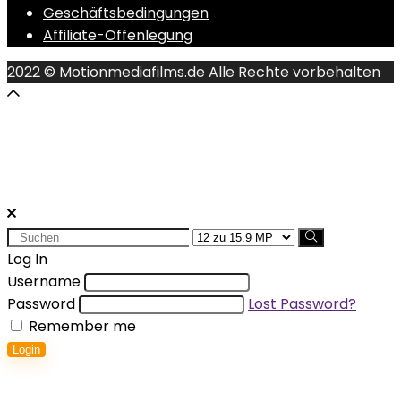
Geschäftsbedingungen
Affiliate-Offenlegung
2022 © Motionmediafilms.de Alle Rechte vorbehalten
Search
for:
Log In
Username
Password
Lost Password?
Remember me
Login