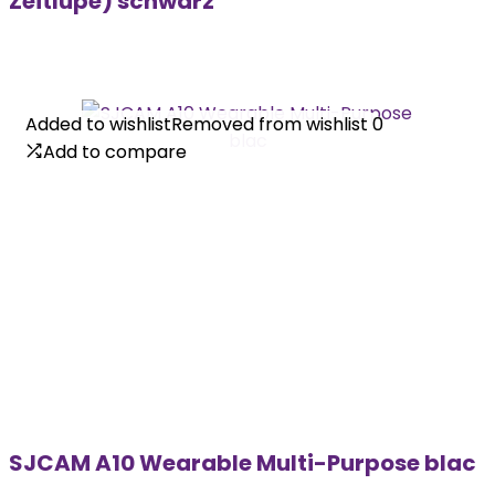
Zeitlupe) schwarz
Added to wishlist
Added to wishlist
Removed from wishlist
Removed from wishlist
0
0
Add to compare
Add to compare
SJCAM A10 Wearable Multi-Purpose blac