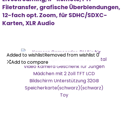
Filetransfer, grafische Überblendungen,
12-fach opt. Zoom, für SDHC/SDXC-
Karten, XLR Audio
Added to wishlist
Added to wishlist
Removed from wishlist
Removed from wishlist
0
0
Add to compare
Add to compare