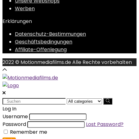
Unsere Webshops
Werben
Erklärungen
Datenschutz-Bestimmungen
Geschäftsbedingungen
Affiliate-Offenlegung
2022 © Motionmediafilms.de Alle Rechte vorbehalten
Search
for:
Log In
Username
Password
Lost Password?
Remember me