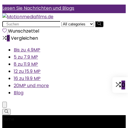
Lesen Sie Nachrichten und Blogs
Search
for:
Wunschzettel
0
Vergleichen
Bis zu 4.9MP
5 zu 7.9 MP
8 zu 11.9 MP
12 zu 15.9 MP
16 zu 19.9 MP
0
20MP und more
Blog
Home
Product Teilenummer
‎CM002