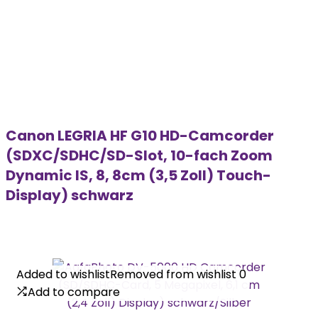
Canon LEGRIA HF G10 HD-Camcorder
(SDXC/SDHC/SD-Slot, 10-fach Zoom
Dynamic IS, 8, 8cm (3,5 Zoll) Touch-
Display) schwarz
Added to wishlist
Added to wishlist
Removed from wishlist
Removed from wishlist
0
0
Add to compare
Add to compare