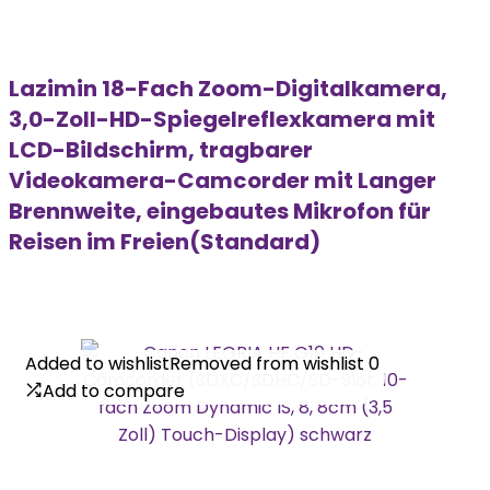
Lazimin 18-Fach Zoom-Digitalkamera,
3,0-Zoll-HD-Spiegelreflexkamera mit
LCD-Bildschirm, tragbarer
Videokamera-Camcorder mit Langer
Brennweite, eingebautes Mikrofon für
Reisen im Freien(Standard)
Added to wishlist
Added to wishlist
Removed from wishlist
Removed from wishlist
0
0
Add to compare
Add to compare