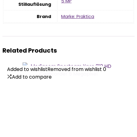
‎5 MP
Stillauflösung
Brand
Marke: Praktica
Related Products
Added to wishlist
Added to wishlist
Removed from wishlist
Removed from wishlist
0
0
Add to compare
Add to compare