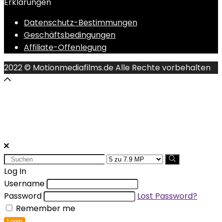
Erklärungen
Datenschutz-Bestimmungen
Geschäftsbedingungen
Affiliate-Offenlegung
2022 © Motionmediafilms.de Alle Rechte vorbehalten
Search
for:
Log In
Username
Password
Lost Password?
Remember me
Login