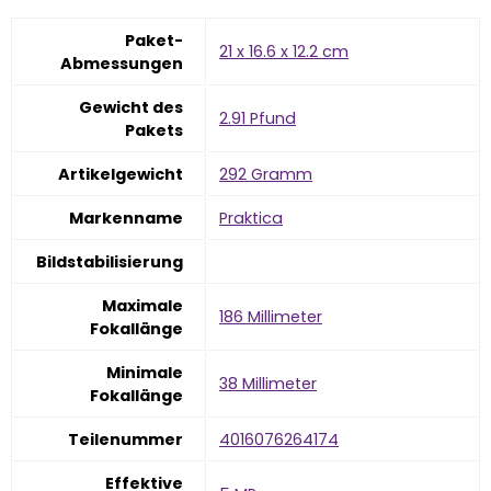
Paket-
‎21 x 16.6 x 12.2 cm
Abmessungen
Gewicht des
‎2.91 Pfund
Pakets
Artikelgewicht
‎292 Gramm
Markenname
‎Praktica
Bildstabilisierung
Maximale
‎186 Millimeter
Fokallänge
Minimale
‎38 Millimeter
Fokallänge
Teilenummer
‎4016076264174
Effektive