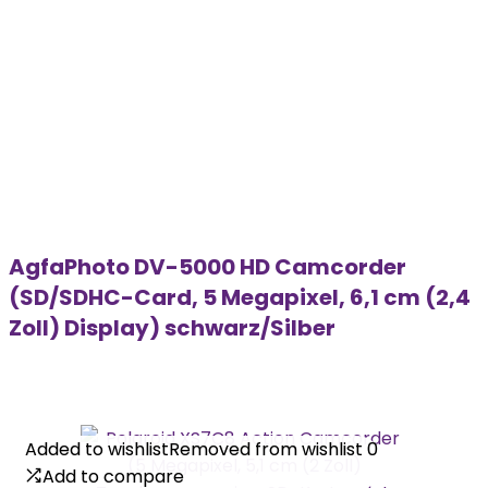
AgfaPhoto DV-5000 HD Camcorder
(SD/SDHC-Card, 5 Megapixel, 6,1 cm (2,4
Zoll) Display) schwarz/Silber
Added to wishlist
Added to wishlist
Removed from wishlist
Removed from wishlist
0
0
Add to compare
Add to compare