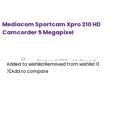
Mediacom Sportcam Xpro 210 HD
Camcorder 5 Megapixel
Added to wishlist
Added to wishlist
Removed from wishlist
Removed from wishlist
0
0
Add to compare
Add to compare