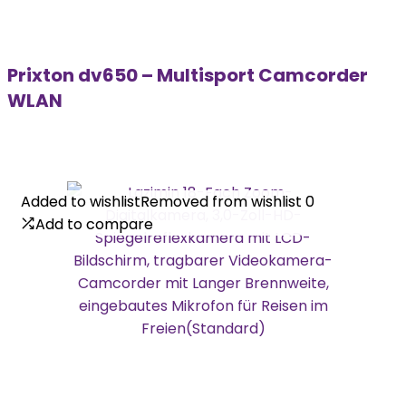
Prixton dv650 – Multisport Camcorder
WLAN
Added to wishlist
Added to wishlist
Removed from wishlist
Removed from wishlist
0
0
Add to compare
Add to compare