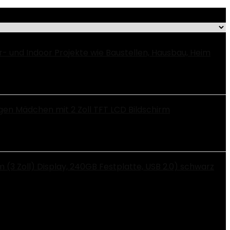
- und Indoor Projekte wie Baustellen, Hausbau, Heim
en Mädchen mit 2 Zoll TFT LCD Bildschirm
 Zoll) Display, 240GB Festplatte, USB 2.0) schwarz