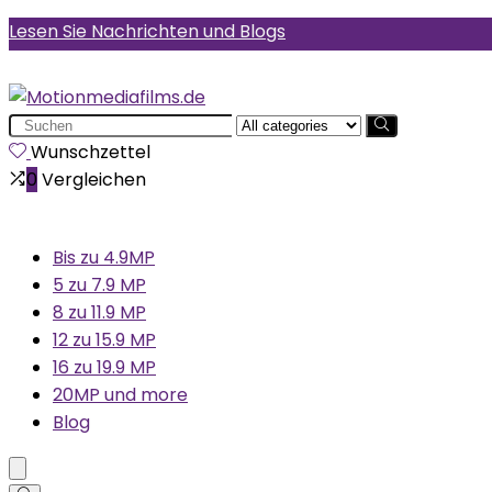
Lesen Sie Nachrichten und Blogs
Search
for:
Wunschzettel
0
Vergleichen
Bis zu 4.9MP
5 zu 7.9 MP
8 zu 11.9 MP
12 zu 15.9 MP
16 zu 19.9 MP
20MP und more
Blog