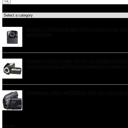
Produktkategorien
Top-Angebote!!
Brinno TL2020 HDR Zeitraffer Kamera mit lan
und Garten
Kamera Camcorder, DV für für Kinder/Anfäng
Unterstützung 32GB Speicherkarte(schwarz
Panasonic HDC-HS700EGK Full-HD Camcorder (
Home
Product Marke
‎AgfaPhoto