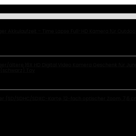
ger Akkulaufzeit – Time Lapse Full-HD Kamera für Outdoor
er/ältere 16X HD Digital Video Kamera Geschenk für Jung
)(schwarz) Toy
SD/SDHC/SDXC-Karte, 12-fach optischer Zoom, 7,6 cm (3