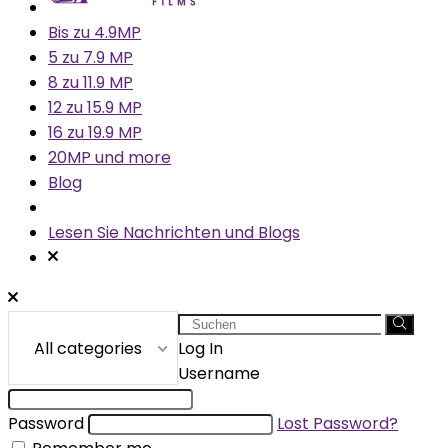
Bis zu 4.9MP
5 zu 7.9 MP
8 zu 11.9 MP
12 zu 15.9 MP
16 zu 19.9 MP
20MP und more
Blog
Lesen Sie Nachrichten und Blogs
Search
for:
All categories
Log In
Username
Password
Lost Password?