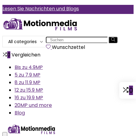
Lesen Sie Nachrichten und Blogs
Search
All categories
for:
Wunschzettel
0
Vergleichen
Bis zu 4.9MP
5 zu 7.9 MP
8 zu 11.9 MP
0
12 zu 15.9 MP
16 zu 19.9 MP
20MP und more
Blog