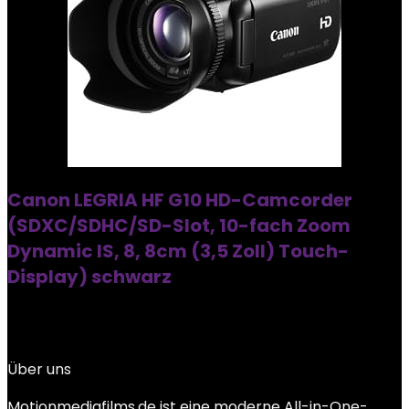
Canon LEGRIA HF G10 HD-Camcorder
(SDXC/SDHC/SD-Slot, 10-fach Zoom
Dynamic IS, 8, 8cm (3,5 Zoll) Touch-
Display) schwarz
Über uns
Motionmediafilms.de ist eine moderne All-in-One-