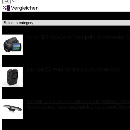
0
Vergleichen
Produktkategorien
Top-Angebote!!
Sony FDR-AX43A 4K Kompakt-Camcorder (Ultr
SJCAM A10 Wearable Multi-Purpose blac
SKYSHL Ultra-HD 4K Kamera für Videokonfer
Besprechungsräume/Spiele/Unterricht/St