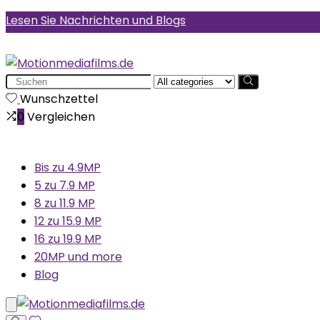
Lesen Sie Nachrichten und Blogs
Search
for:
Wunschzettel
0
Vergleichen
Bis zu 4.9MP
5 zu 7.9 MP
8 zu 11.9 MP
12 zu 15.9 MP
16 zu 19.9 MP
20MP und more
Blog