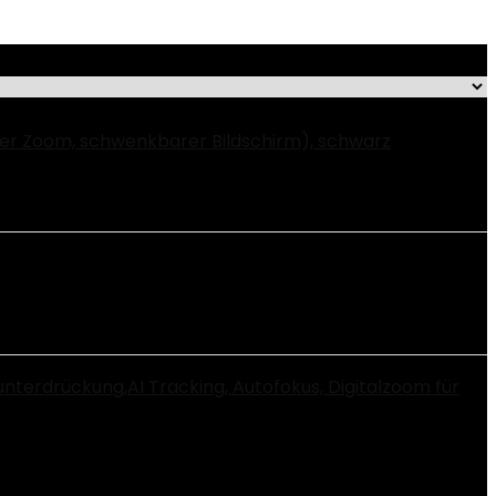
er Zoom, schwenkbarer Bildschirm), schwarz
erdrückung,AI Tracking, Autofokus, Digitalzoom für