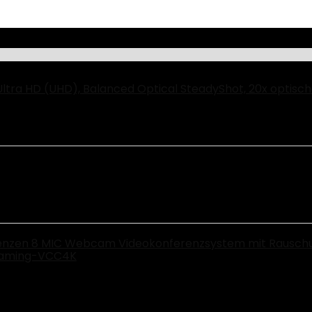
a HD (UHD), Balanced Optical SteadyShot, 20x optisch
enzen 8 MIC Webcam Videokonferenzsystem mit Rauschunt
reaming-VCC4K