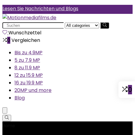
Lesen Sie Nachrichten und Blogs
Search
for:
Wunschzettel
0
Vergleichen
Bis zu 4.9MP
5 zu 7.9 MP
8 zu 11.9 MP
12 zu 15.9 MP
16 zu 19.9 MP
0
20MP und more
Blog
Home
Product Teilenummer
‎AG-UX180EJ