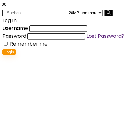
Search
for:
Log In
Username
Password
Lost Password?
Remember me
Login