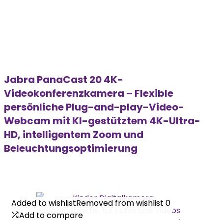
Jabra PanaCast 20 4K-
Videokonferenzkamera – Flexible
persönliche Plug-and-play-Video-
Webcam mit KI-gestütztem 4K-Ultra-
HD, intelligentem Zoom und
Beleuchtungsoptimierung
Added to wishlist
Added to wishlist
Removed from wishlist
Removed from wishlist
0
0
Add to compare
Add to compare