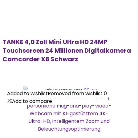
TANKE 4,0 Zoll Mini Ultra HD 24MP
Touchscreen 24 Millionen Digitalkamera
Camcorder X8 Schwarz
Added to wishlist
Added to wishlist
Removed from wishlist
Removed from wishlist
0
0
Add to compare
Add to compare