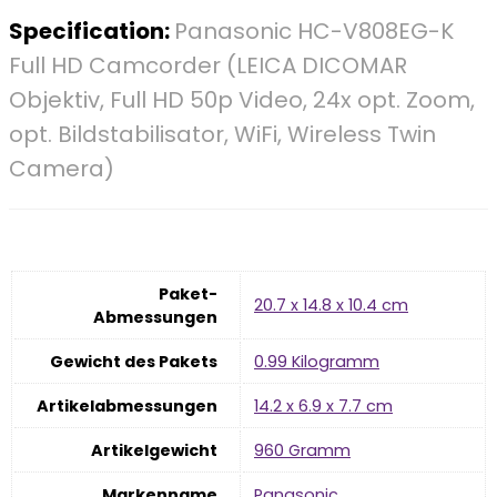
Specification:
Panasonic HC-V808EG-K
Full HD Camcorder (LEICA DICOMAR
Objektiv, Full HD 50p Video, 24x opt. Zoom,
opt. Bildstabilisator, WiFi, Wireless Twin
Camera)
Paket-
‎20.7 x 14.8 x 10.4 cm
Abmessungen
Gewicht des Pakets
‎0.99 Kilogramm
Artikelabmessungen
‎14.2 x 6.9 x 7.7 cm
Artikelgewicht
‎960 Gramm
Markenname
‎Panasonic