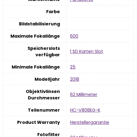
Farbe
Bildstabilisierung
Maximale Fokallänge
‎600
Speicherslots
‎1 SD Karten Slot
verfügbar
Minimale Fokallänge
‎25
Modelljahr
‎2018
Objektivlinsen
‎62 Millimeter
Durchmesser
Teilenummer
‎HC-V808EG-K
Product Warranty
‎Herstellergarantie
Fotofilter