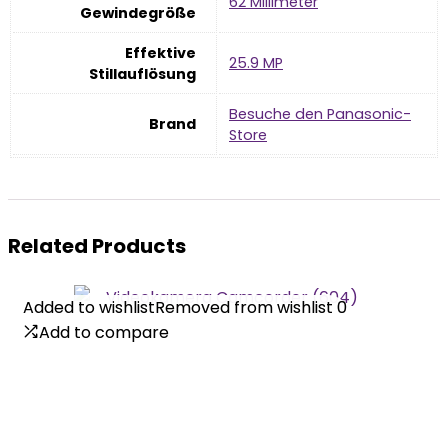
‎62 Millimeter
Gewindegröße
Effektive
‎25.9 MP
Stillauflösung
Besuche den Panasonic-
Brand
Store
Related Products
Added to wishlist
Added to wishlist
Removed from wishlist
Removed from wishlist
0
0
Add to compare
Add to compare