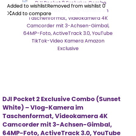
Added to wishlist
Added to wishlist
Removed from wishlist
Removed from wishlist
0
0
Add to compare
Add to compare
DJI Pocket 2 Exclusive Combo (Sunset
White) – Vlog-Kamera im
Taschenformat, Videokamera 4K
Camcorder mit 3-Achsen-Gimbal,
64MP-Foto, ActiveTrack 3.0, YouTube