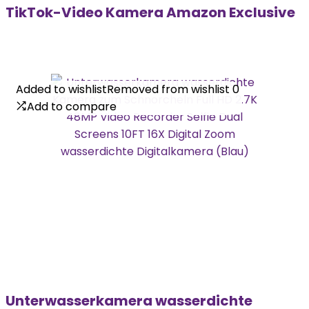
TikTok-Video Kamera Amazon Exclusive
Added to wishlist
Added to wishlist
Removed from wishlist
Removed from wishlist
0
0
Add to compare
Add to compare
Unterwasserkamera wasserdichte