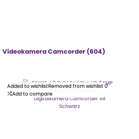
Videokamera Camcorder (604)
Added to wishlist
Added to wishlist
Removed from wishlist
Removed from wishlist
0
0
Add to compare
Add to compare