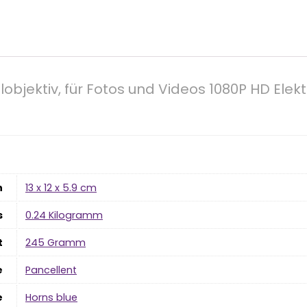
objektiv, für Fotos und Videos 1080P HD Elekt
n
‎13 x 12 x 5.9 cm
s
‎0.24 Kilogramm
t
‎245 Gramm
e
‎Pancellent
e
‎Horns blue