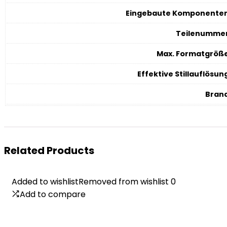
Eingebaute Komponente
Teilenumme
Max. Formatgröß
Effektive Stillauflösun
Bran
Related Products
Added to wishlist
Added to wishlist
Removed from wishlist
Removed from wishlist
0
0
Add to compare
Add to compare