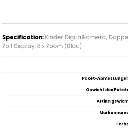
Specification:
Kinder Digitalkamera, Doppel
Zoll Display, 8 x Zoom (Blau)
Paket-Abmessunge
Gewicht des Paket
Artikelgewich
Markennam
Farb