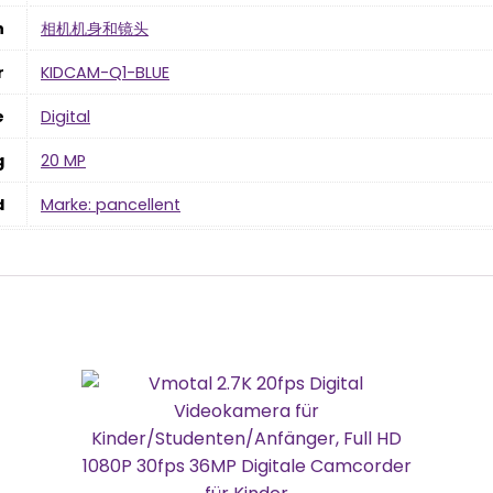
n
‎相机机身和镜头
r
‎KIDCAM-Q1-BLUE
e
‎Digital
g
‎20 MP
d
Marke: pancellent