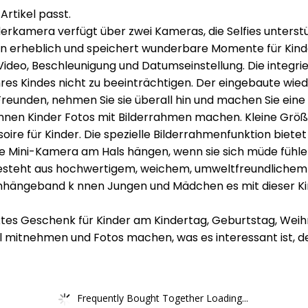
Artikel passt.
erkamera verfügt über zwei Kameras, die Selfies unterst
ition erheblich und speichert wunderbare Momente für Kind
 Video, Beschleunigung und Datumseinstellung. Die integr
hres Kindes nicht zu beeinträchtigen. Der eingebaute wie
 Freunden, nehmen Sie sie überall hin und machen Sie ein
 können Kinder Fotos mit Bilderrahmen machen. Kleine Gr
e für Kinder. Die spezielle Bilderrahmenfunktion bietet
die Mini-Kamera am Hals hängen, wenn sie sich müde fühle
teht aus hochwertigem, weichem, umweltfreundlichem Silik
 Umhängeband k nnen Jungen und Mädchen es mit dieser
s Geschenk für Kinder am Kindertag, Geburtstag, Weihnac
all mitnehmen und Fotos machen, was es interessant ist, 
Frequently Bought Together Loading...