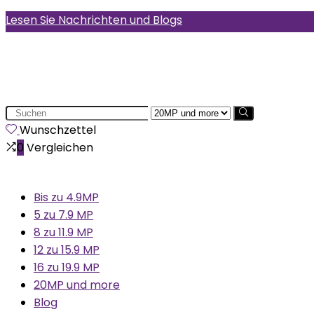
Lesen Sie Nachrichten und Blogs
Search
for:
Wunschzettel
0
Vergleichen
Bis zu 4.9MP
5 zu 7.9 MP
8 zu 11.9 MP
12 zu 15.9 MP
16 zu 19.9 MP
20MP und more
Blog