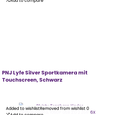
Add to compare
Add to compare
PNJ Lyfe Silver Sportkamera mit
Touchscreen, Schwarz
Added to wishlist
Added to wishlist
Removed from wishlist
Removed from wishlist
0
0
Add to compare
Add to compare