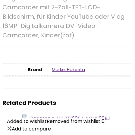
Camcorder mit 2-Zoll-TFT-LCD-
Bildschirm, für Kinder YouTube oder Vlog
16MP-Digitalkamera DV-Video-
Camcorder, Kinder(rot)
Brand
Marke: Hakeeta
Related Products
Added to wishlist
Added to wishlist
Removed from wishlist
Removed from wishlist
0
0
Add to compare
Add to compare