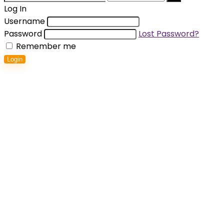
for:
Log In
Username
Password
Lost Password?
Remember me
Login