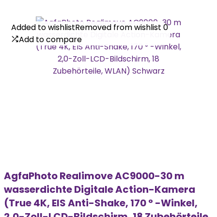
Added to wishlist
Added to wishlist
Removed from wishlist
Removed from wishlist
0
0
Add to compare
Add to compare
AgfaPhoto Realimove AC9000-30 m
wasserdichte Digitale Action-Kamera
(True 4K, EIS Anti-Shake, 170 ° -Winkel,
2,0-Zoll-LCD-Bildschirm, 18 Zubehörteile,