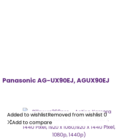
Panasonic AG-UX90EJ, AGUX90EJ
Added to wishlist
Added to wishlist
Removed from wishlist
Removed from wishlist
0
0
Add to compare
Add to compare