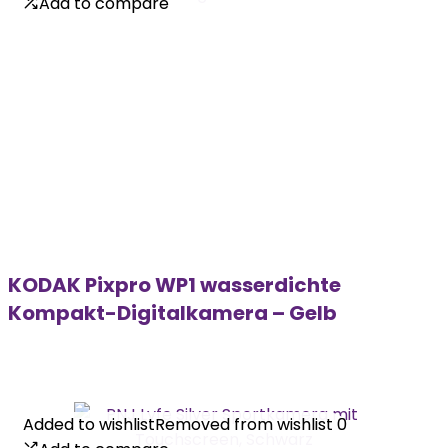
Add to compare
Add to compare
KODAK Pixpro WP1 wasserdichte
Kompakt-Digitalkamera – Gelb
Added to wishlist
Added to wishlist
Removed from wishlist
Removed from wishlist
0
0