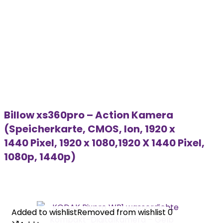
Billow xs360pro – Action Kamera
(Speicherkarte, CMOS, Ion, 1920 x
1440 Pixel, 1920 x 1080,1920 X 1440 Pixel,
1080p, 1440p)
Added to wishlist
Added to wishlist
Removed from wishlist
Removed from wishlist
0
0