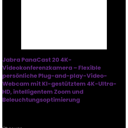
Jabra PanaCast 20 4K-
Videokonferenzkamera – Flexible
persönliche Plug-and-play-Video-
Webcam mit KI-gestütztem 4K-Ultra-
HD, intelligentem Zoom und
Beleuchtungsoptimierung