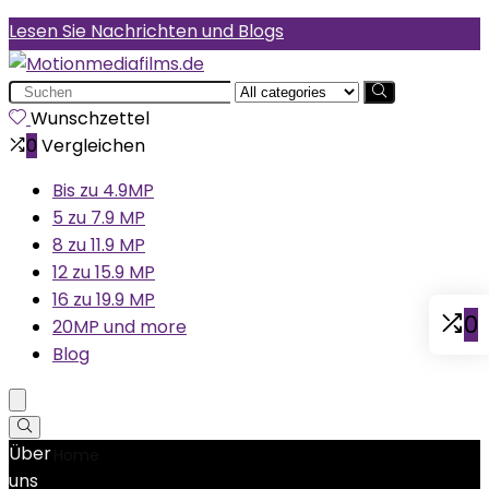
Lesen Sie Nachrichten und Blogs
Search
for:
Wunschzettel
0
Vergleichen
Bis zu 4.9MP
5 zu 7.9 MP
8 zu 11.9 MP
12 zu 15.9 MP
16 zu 19.9 MP
0
20MP und more
Blog
Über
Home
Product Modellnummer
‎SJ4000
uns