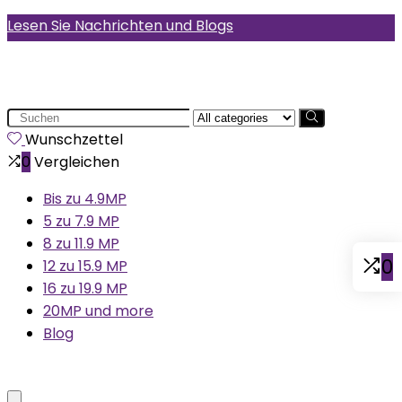
Lesen Sie Nachrichten und Blogs
Search
for:
Wunschzettel
0
Vergleichen
Bis zu 4.9MP
5 zu 7.9 MP
8 zu 11.9 MP
0
12 zu 15.9 MP
16 zu 19.9 MP
20MP und more
Blog