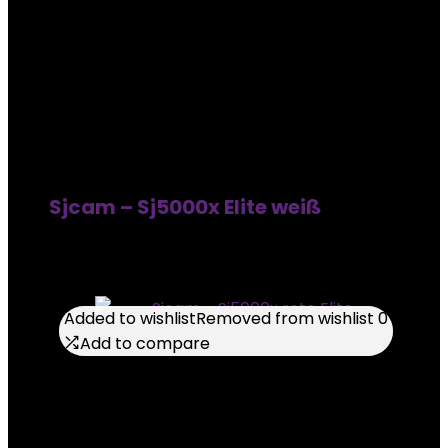
Sjcam – Sj5000x Elite weiß
Added to wishlist
Added to wishlist
Removed from wishlist
Removed from wishlist
0
0
Add to compare
Add to compare