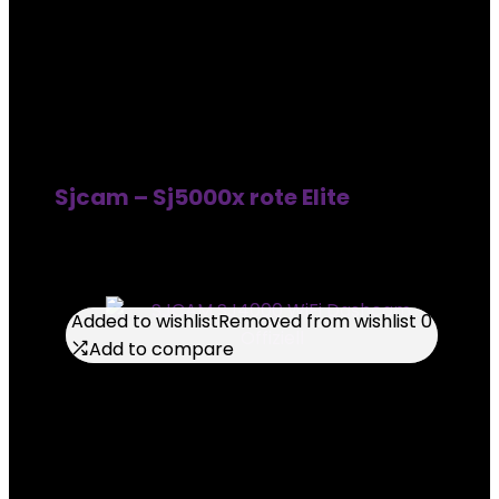
Sjcam – Sj5000x rote Elite
Added to wishlist
Added to wishlist
Removed from wishlist
Removed from wishlist
0
0
Add to compare
Add to compare