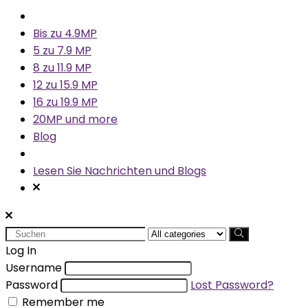
Bis zu 4.9MP
5 zu 7.9 MP
8 zu 11.9 MP
12 zu 15.9 MP
16 zu 19.9 MP
20MP und more
Blog
Lesen Sie Nachrichten und Blogs
Search
for:
Log In
Username
Password
Lost Password?
Remember me