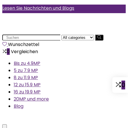
Lesen Sie Nachrichten und Blogs
Search
for:
Wunschzettel
0
Vergleichen
Bis zu 4.9MP
5 zu 7.9 MP
8 zu 11.9 MP
0
12 zu 15.9 MP
16 zu 19.9 MP
20MP und more
Blog